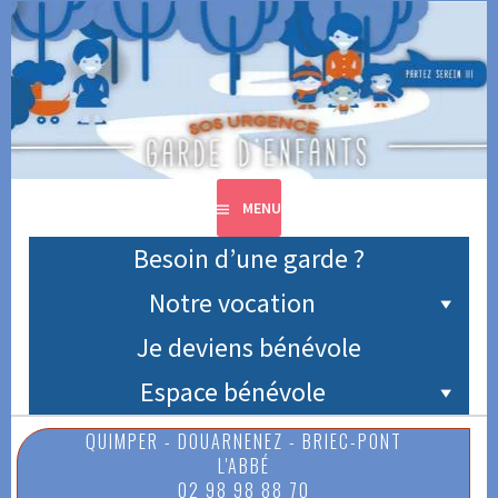
Aller
au
contenu
SOS URGENCE GARDE
principal
D'ENFANTS
MENU
Besoin d’une garde ?
Notre vocation
Je deviens bénévole
Espace bénévole
QUIMPER - DOUARNENEZ - BRIEC-PONT
L'ABBÉ
02 98 98 88 70