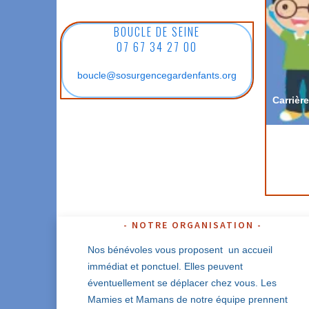
BOUCLE DE SEINE
07 67 34 27 00
07 67 34 27 00
Du lundi au vendredi
boucle@sosurgencegardenfants.org
De 7h30 à 19h
28 bénévoles
Carrièr
NOTRE ORGANISATION
Nos bénévoles vous proposent un accueil
immédiat et ponctuel. Elles peuvent
éventuellement se déplacer chez vous. Les
Mamies et Mamans de notre équipe prennent