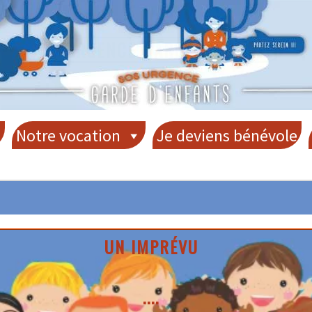
SOS URGENCE GARDE D'ENFANTS
?
Notre vocation
Je deviens bénévole
UN IMPRÉVU
....